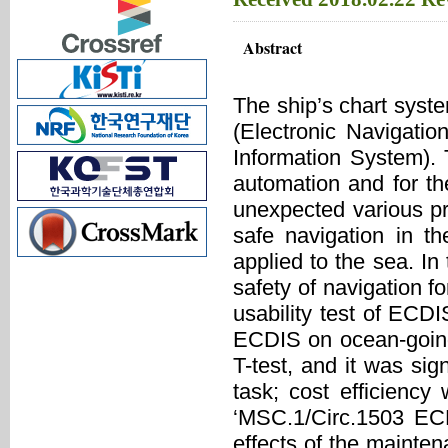
Abstract
The ship’s chart syst
(Electronic Navigati
Information System). 
automation and for the
unexpected various pr
safe navigation in t
applied to the sea. In
safety of navigation f
usability test of EC
ECDIS on ocean-going 
T-test, and it was sig
task; cost efficienc
‘MSC.1/Circ.1503 ECD
effects of the mainte