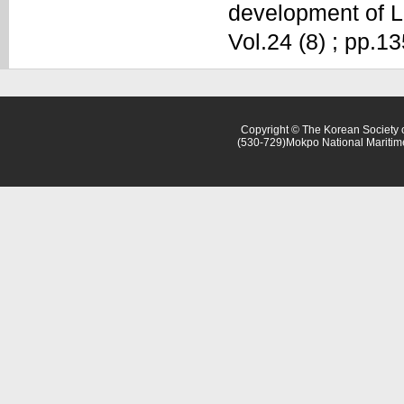
development of La
Vol.24 (8) ; pp.1
Copyright © The Korean Society o
(530-729)Mokpo National Maritim