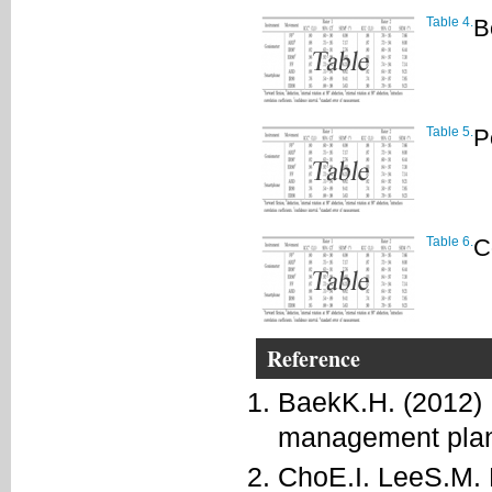
Table 4.
B
Table 5.
P
Table 6.
C
Reference
BaekK.H. (2012) 
management plan.
ChoE.I. LeeS.M. 