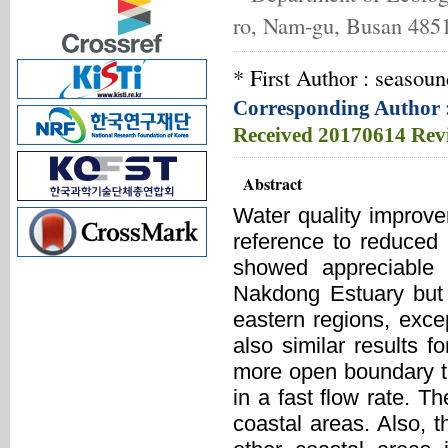
ro, Nam-gu, Busan 485
* First Author : seaso
Corresponding Author 
Received
20170614
Rev
Abstract
Water quality improve
reference to reduced 
showed appreciable
Nakdong Estuary but l
eastern regions, exc
also similar results 
more open boundary th
in a fast flow rate. 
coastal areas. Also, t