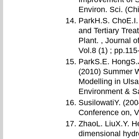
Environ. Sci. (Ch
ParkH.S. ChoE.I.
and Tertiary Tre
Plant. , Journal 
Vol.8 (1) ; pp.11
ParkS.E. HongS.
(2010) Summer W
Modelling in Ulsa
Environment & Saf
SusilowatiY. (20
Conference on, Vo
ZhaoL. LiuX.Y. H
dimensional hydr