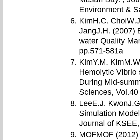
Environment & Saf
KimH.C. ChoiW.J
JangJ.H. (2007) 
water Quality Man
pp.571-581a
KimY.M. KimM.W. 
Hemolytic Vibrio
During Mid-summe
Sciences, Vol.40 
LeeE.J. KwonJ.G.
Simulation Model 
Journal of KSEE, 
MOFMOF (2012) Mi