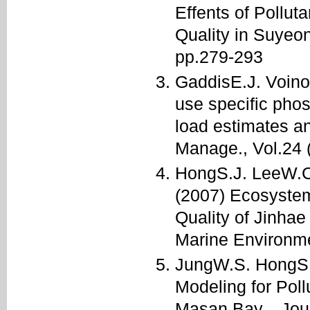
Effents of Pollu
Quality in Suyeon
pp.279-293
GaddisE.J. Voinov
use specific pho
load estimates a
Manage., Vol.24 
HongS.J. LeeW.C
(2007) Ecosyste
Quality of Jinhae
Marine Environmen
JungW.S. HongS.
Modeling for Poll
Masan Bay. , Jou