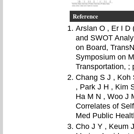
Reference
Arslan O , Er I D
and SWOT Analyz
on Board, TransNa
Symposium on Ma
Transportation, ;
Chang S J , Koh 
, Park J H , Kim 
Ha M N , Woo J M
Correlates of Sel
Med Public Health
Cho J Y , Keum J 