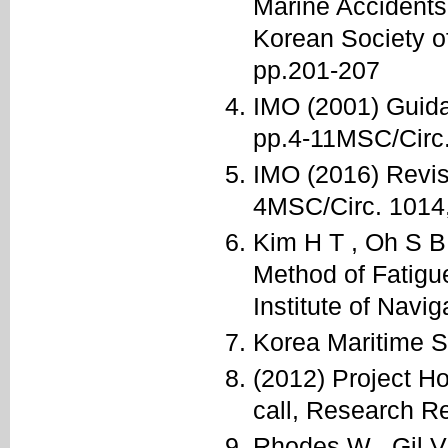
Marine Accidents 
Korean Society of
pp.201-207
IMO (2001) Guida
pp.4-11MSC/Circ
IMO (2016) Revisi
4MSC/Circ. 1014
Kim H T , Oh S B
Method of Fatigu
Institute of Navi
Korea Maritime Sa
(2012) Project Ho
call, Research Re
Rhodes W , Gil V