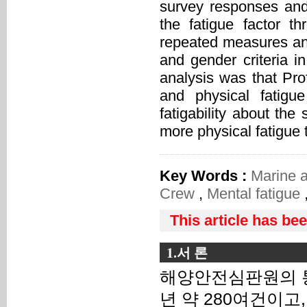
survey responses and i
the fatigue factor th
repeated measures anal
and gender criteria i
analysis was that Pr
and physical fatigue
fatigability about th
more physical fatigue
Key Words :
Marine 
Crew
,
Mental fatigue
This article has be
1.서 론
해양안전심판원의 통
년 약 280여건이고,