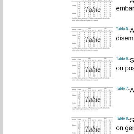
A
embar
Table 5..
A
disem
Table 6..
S
on pos
Table 7..
A
Table 8..
S
on ge