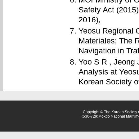
Safety Act (2015)
2016),
Yeosu Regional O
Materiales; The R
Navigation in Tra
Yoo S R , Jeong J
Analysis at Yeos
Korean Society o
Copyright © The Korean Society o
(530-729)Mokpo National Maritim