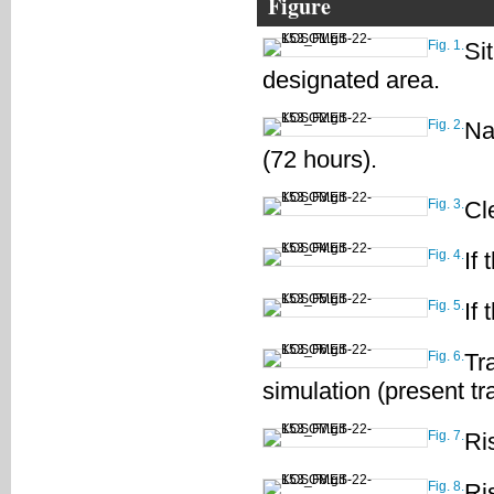
Figure
Fig. 1.
Si
designated area.
Fig. 2.
Nav
(72 hours).
Fig. 3.
Cl
Fig. 4.
If
Fig. 5.
If
Fig. 6.
Tr
simulation (present tr
Fig. 7.
Ri
Fig. 8.
Ri