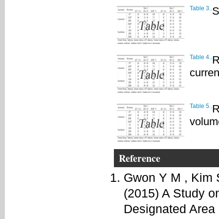
Table 3..
S
Table 4..
R
curren
Table 5..
R
volum
Reference
Gwon Y M , Kim S
(2015) A Study on
Designated Area