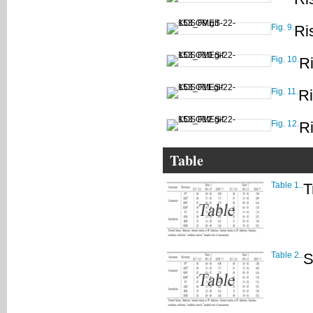
Fig. 9.
Ri
Fig. 10.
R
Fig. 11.
R
Fig. 12.
R
Table
Table 1..
T
Table 2..
S