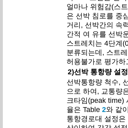
얼마나 위험감(스트
은 선박 침로를 중심
거리, 선박간의 속
간적 여 유를 선박
스트레치는 4단계(0 ~ 50
분류되는데, 스트레스
허용불가로 평가하고
2)선박 통항량 설정
선박통항량 척수, 
으로 하여, 교통량은
크타임(peak ti
율은 Table
2
와 같
통항경로대 설정은
상이하여 각각 설정하