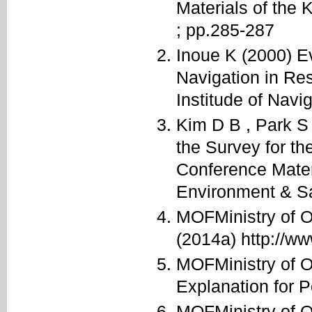
Materials of the 
; pp.285-287
Inoue K (2000) Ev
Navigation in Re
Institude of Navi
Kim D B , Park S 
the Survey for th
Conference Mater
Environment & Sa
MOFMinistry of O
(2014a) http://w
MOFMinistry of O
Explanation for P
MOFMinistry of O