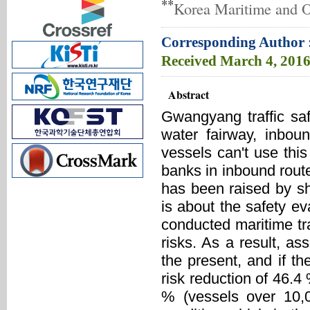
**
Korea Maritime and O
Corresponding Author 
Received
March 4, 201
Abstract
Gwangyang traffic sa
water fairway, inbou
vessels can't use thi
banks in inbound route
has been raised by shi
is about the safety 
conducted maritime tr
risks. As a result, as
the present, and if t
risk reduction of 46.
% (vessels over 10,