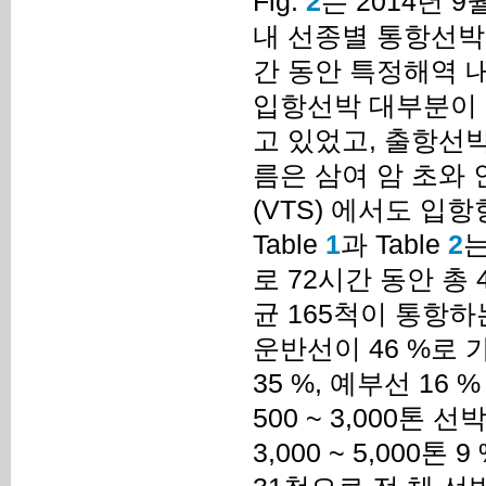
Fig.
2
는 2014년 
내 선종별 통항선박
간 동안 특정해역 
입항선박 대부분이 
고 있었고, 출항선
름은 삼여 암 초와
(VTS) 에서도 입
Table
1
과 Table
2
는
로 72시간 동안 총 
균 165척이 통항
운반선이 46 %로
35 %, 예부선 1
500 ~ 3,000톤 선
3,000 ~ 5,000