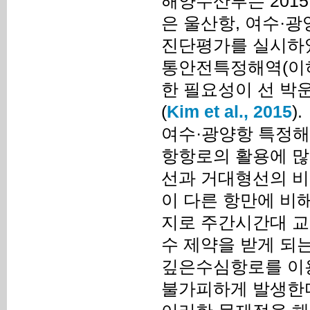
해양수산부는 201
은 울산항, 여수·
진단평가를 실시하였
통안전특정해역(이하
한 필요성이 선 
(
Kim et al., 2015
).
여수·광양항 특정해
항항로의 활용에 많
선과 거대형선의 비
이 다른 항만에 비해
지로 주간시간대 교
수 제약을 받게 되
깊은수심항로를 이용
불가피하게 발생한