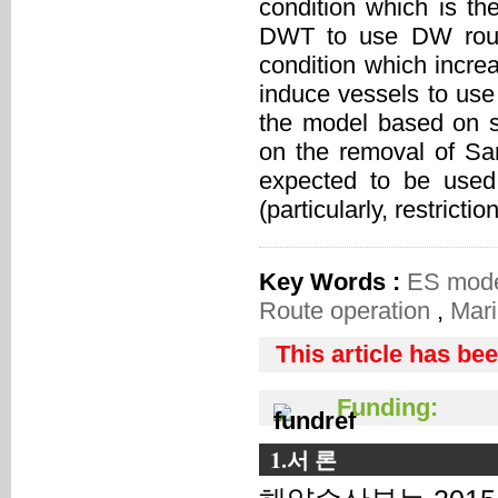
condition which is t
DWT to use DW route 
condition which increa
induce vessels to use 
the model based on sh
on the removal of Sam
expected to be used
(particularly, restrict
Key Words :
ES mod
Route operation
,
Marin
This article has be
Funding:
1.서 론